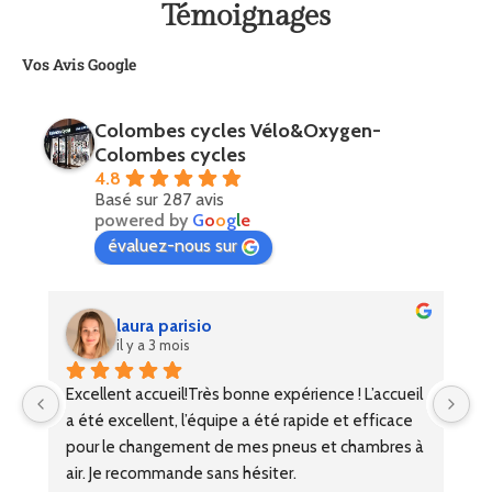
Témoignages
Vos Avis Google
Colombes cycles Vélo&Oxygen-
Colombes cycles
4.8
Basé sur 287 avis
powered by
G
o
o
g
l
e
évaluez-nous sur
laura parisio
il y a 3 mois
 
Excellent accueil!Très bonne expérience ! L’accueil 
Ex
s 
a été excellent, l’équipe a été rapide et efficace 
un
 
pour le changement de mes pneus et chambres à 
po
air. Je recommande sans hésiter.
de